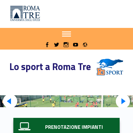
Primary Menu
Sito delle iniziative sportive di Roma Tre
Apri il menu secondario
Header info sidebar
Radio
WebMan on Facebook
WebMan on Twitter
WebMan on Instagram
WebMan on Youtube
Lo sport a Roma Tre
PRENOTAZIONE IMPIANTI