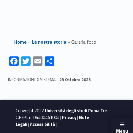
Home
»
La nostra storia
»
Galleria foto
F
T
E
S
G
ac
w
m
h
a
e
itt
ai
ar
INFORMAZIONI DI SISTEMA
23 Ottobre 2023
l
b
er
l
e
Skip back to navigation
l
o
o
e
Copyright 2022
Università degli studi Roma Tre
|
k
r
C.F./P.I. n. 04400441004 |
Privacy
|
Note
Legali
|
Accessibilità
|
Menu