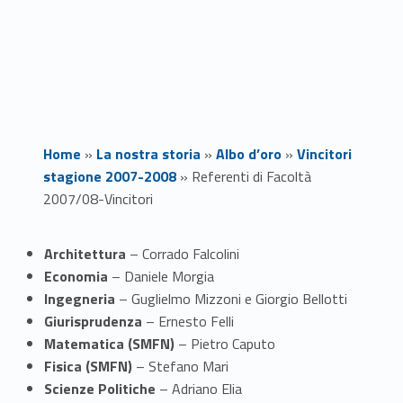
Home
»
La nostra storia
»
Albo d’oro
»
Vincitori
stagione 2007-2008
»
Referenti di Facoltà
2007/08-Vincitori
R
Architettura
– Corrado Falcolini
Economia
– Daniele Morgia
e
Ingegneria
– Guglielmo Mizzoni e Giorgio Bellotti
f
Giurisprudenza
– Ernesto Felli
Matematica (SMFN)
– Pietro Caputo
e
Fisica (SMFN)
– Stefano Mari
Scienze Politiche
– Adriano Elia