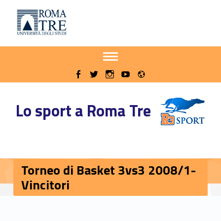
Primary Menu
Sito delle iniziative sportive di Roma Tre
Torneo di Basket 3vs3 2008/1-Vincitori - Sito delle iniziative sportive di Roma Tre
Apri il menu secondario
Header info sidebar
Radio
WebMan on Facebook
WebMan on Twitter
WebMan on Instagram
WebMan on Youtube
Lo sport a Roma Tre
Torneo di Basket 3vs3 2008/1-
Vincitori