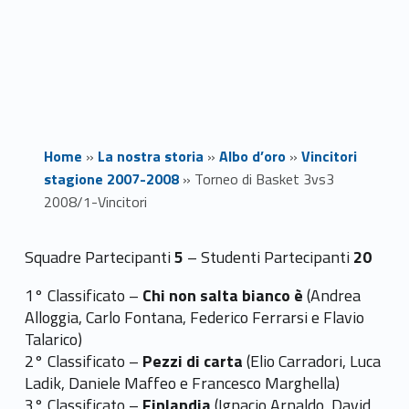
Home
»
La nostra storia
»
Albo d’oro
»
Vincitori
stagione 2007-2008
»
Torneo di Basket 3vs3
2008/1-Vincitori
T
Squadre Partecipanti
5
– Studenti Partecipanti
20
o
1° Classificato –
Chi non salta bianco è
(Andrea
Alloggia, Carlo Fontana, Federico Ferrarsi e Flavio
r
Talarico)
2° Classificato –
Pezzi di carta
(Elio Carradori, Luca
n
Ladik, Daniele Maffeo e Francesco Marghella)
3° Classificato –
Finlandia
(Ignacio Arnaldo, David