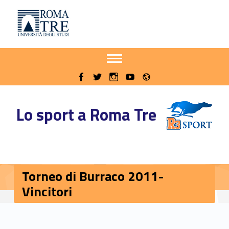
Primary Menu
Sito delle iniziative sportive di Roma Tre
Torneo di Burraco 2011-Vincitori - Sito delle iniziative sportive di Roma Tre
Apri il menu secondario
Header info sidebar
Radio
WebMan on Facebook
WebMan on Twitter
WebMan on Instagram
WebMan on Youtube
Lo sport a Roma Tre
Torneo di Burraco 2011-
Vincitori