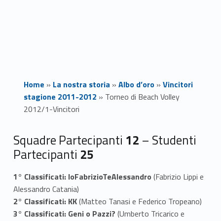
Home
»
La nostra storia
»
Albo d’oro
»
Vincitori
stagione 2011-2012
»
Torneo di Beach Volley
2012/1-Vincitori
T
Squadre Partecipanti
12
– Studenti
Partecipanti
25
o
r
1° Classificati: IoFabrizioTeAlessandro
(Fabrizio Lippi e
Alessandro Catania)
n
2° Classificati: KK
(Matteo Tanasi e Federico Tropeano)
3° Classificati: Geni o Pazzi?
(Umberto Tricarico e