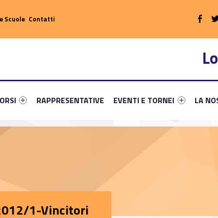
WebMan
e Scuole
Contatti
Lo
rimary-96603-5
nk identifier #link-menu-primary-79592-9
Link identifier #link-menu-primary-90851-12
Link identifier #link-menu-prim
Link ide
ORSI
RAPPRESENTATIVE
EVENTI E TORNEI
LA NO
2012/1-Vincitori