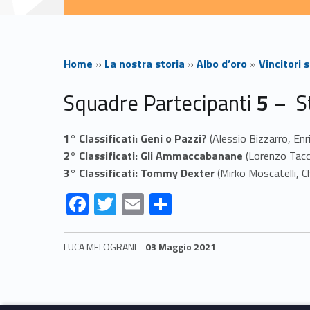
Home
»
La nostra storia
»
Albo d’oro
»
Vincitori
T
Squadre Partecipanti
5
– St
o
1° Classificati: Geni o Pazzi?
(Alessio Bizzarro, Enr
2° Classificati: Gli Ammaccabanane
(Lorenzo Tacc
r
3° Classificati: Tommy Dexter
(Mirko Moscatelli, C
n
F
T
E
S
ac
w
m
h
e
e
itt
ai
ar
LUCA MELOGRANI
03 Maggio 2021
b
er
l
e
o
Skip back to navigation
o