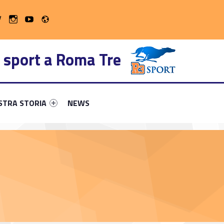
Radio
 on Facebook
WebMan on Twitter
WebMan on Instagram
WebMan on Youtube
 sport a Roma Tre
ary-23640-13
ntifier #link-menu-primary-73285-16
Link identifier #link-menu-primary-26099-22
STRA STORIA
NEWS