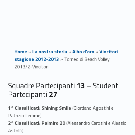
Home
»
La nostra storia
»
Albo d’oro
»
Vincitori
stagione 2012-2013
»
Torneo di Beach Volley
2013/2-Vincitori
T
Squadre Partecipanti
13
– Studenti
Partecipanti
27
o
r
1° Classificati: Shining Smile
(Giordano Agostini e
Patrizio Lemme)
n
2° Classificati: Palmiro 20
(Alessandro Carosini e Alessio
Astolfi)