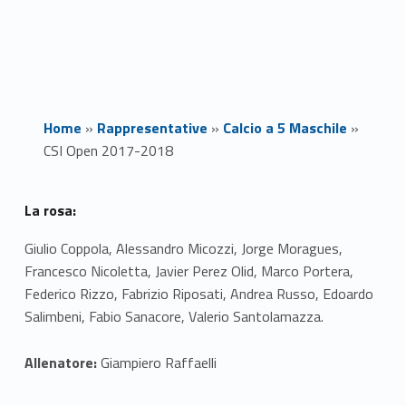
Home
»
Rappresentative
»
Calcio a 5 Maschile
»
CSI Open 2017-2018
C
La rosa:
S
Giulio Coppola, Alessandro Micozzi, Jorge Moragues,
Francesco Nicoletta, Javier Perez Olid, Marco Portera,
I
Federico Rizzo, Fabrizio Riposati, Andrea Russo, Edoardo
O
Salimbeni, Fabio Sanacore, Valerio Santolamazza.
p
Allenatore:
Giampiero Raffaelli
e