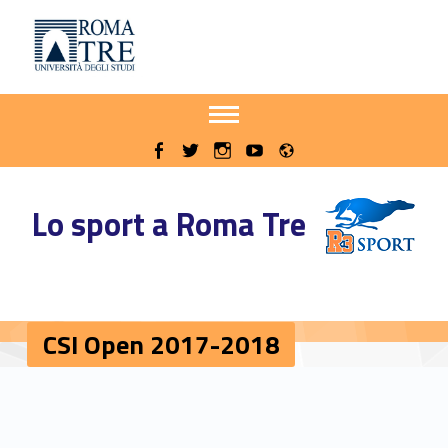
Primary Menu
Sito delle iniziative sportive di Roma Tre
CSI Open 2017-2018 - Sito delle iniziative sportive di Roma Tre
Apri il menu secondario
Header info sidebar
Radio
WebMan on Facebook
WebMan on Twitter
WebMan on Instagram
WebMan on Youtube
Lo sport a Roma Tre
CSI Open 2017-2018