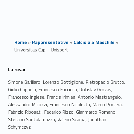
Home
»
Rappresentative
»
Calcio a 5 Maschile
»
Universitas Cup – Unisport
U
La rosa:
n
Simone Barillaro, Lorenzo Bottiglione, Pietropaolo Brutto,
Giulio Coppola, Francesco Facciolla, Rotislav Grozav,
i
Francesco Inglese, Francis Irimiea, Antonio Mastrangelo,
v
Alessandro Micozzi, Francesco Nicoletta, Marco Portera,
Fabrizio Riposati, Federico Rizzo, Gianmarco Romano,
e
Stefano Santolamazza, Valerio Scarpa, Jonathan
r
Schymczyz