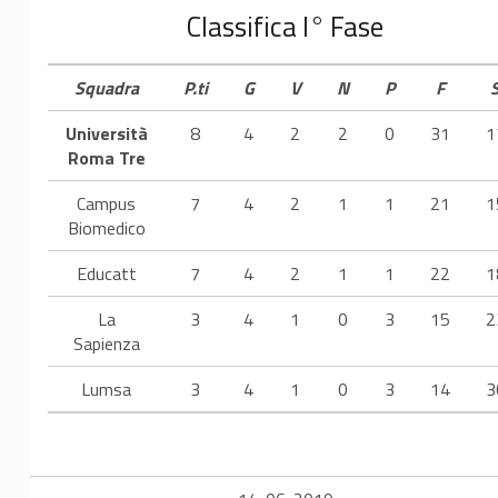
i
Classifica I° Fase
s
Squadra
P.ti
G
V
N
P
F
p
Università
8
4
2
2
0
31
1
o
Roma Tre
r
Campus
7
4
2
1
1
21
1
Biomedico
t
Educatt
7
4
2
1
1
22
1
La
3
4
1
0
3
15
2
Sapienza
Lumsa
3
4
1
0
3
14
3