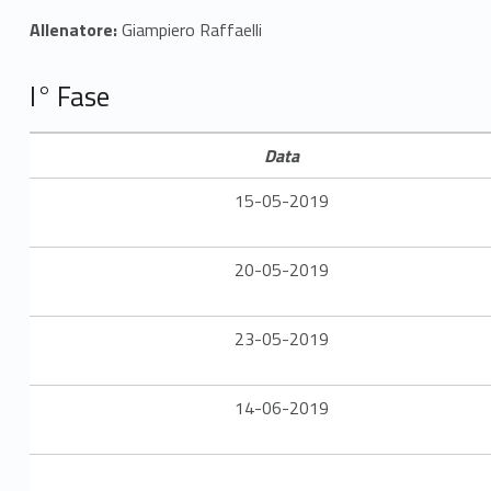
s
Allenatore:
Giampiero Raffaelli
i
I° Fase
t
a
Data
s
15-05-2019
C
20-05-2019
u
p
23-05-2019
–
14-06-2019
U
n