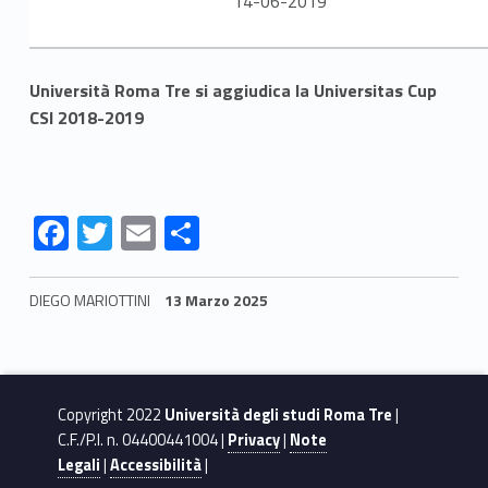
14-06-2019
Università Roma Tre si aggiudica la Universitas Cup
CSI 2018-2019
F
T
E
S
ac
w
m
h
e
itt
ai
ar
DIEGO MARIOTTINI
13 Marzo 2025
b
er
l
e
Skip back to navigation
o
o
Copyright 2022
Università degli studi Roma Tre
|
k
C.F./P.I. n. 04400441004 |
Privacy
|
Note
Legali
|
Accessibilità
|