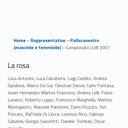
Home
»
Rappresentative
»
Pallacanestro
(maschile e femminile)
»
Campionato LUB 2007
C
La rosa
a
Luca Antonini, Luca Calcaterra, Luigi Cardito, Andrea
Cipollone, Marco Da Gai, Christian Diesel, Carlo Fontana,
m
Javier Hernandez Martos Francisco, Andrea Lelli, Fulvio
p
Lunatici, Roberto Luppu, Francesco Marghella, Matteo
Montaperto, Manuele Panzironi, Dario Pizzuto, Yuri
i
Porcaro, Raffaele Di Cecca, Lorenzo Ricci, Fabrizio
o
Sabatini, Giorgio Savoretti, Daniele Tombari, Oscar