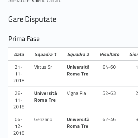
e
Allenatore: Valerio Carraro
n
Gare Disputate
M
a
Prima Fase
s
Data
Squadra 1
Squadra 2
Risultato
Gio
c
21-
Virtus Sr
Università
84-60
h
11-
Roma Tre
2018
i
28-
Università
Vigna Pia
52-63
l
11-
Roma Tre
2018
e
06-
Genzano
Università
62-46
2
12-
Roma Tre
2018