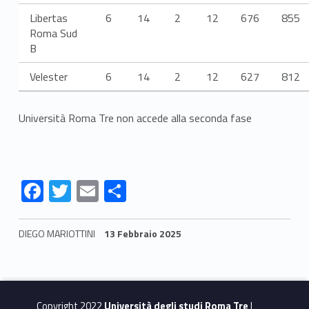
Libertas
6
14
2
12
676
855
Roma Sud
B
Velester
6
14
2
12
627
812
Università Roma Tre non accede alla seconda fase
F
T
E
S
ac
w
m
h
e
itt
ai
ar
DIEGO MARIOTTINI
13 Febbraio 2025
b
er
l
e
Skip back to navigation
o
o
Copyright 2022
Università degli studi Roma Tre
|