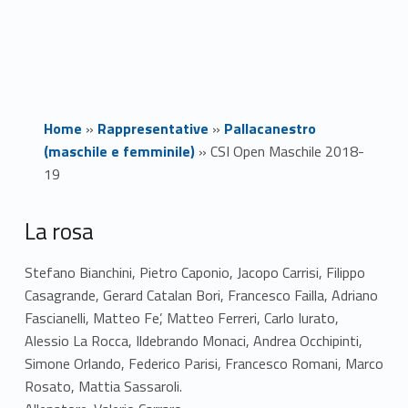
Home
»
Rappresentative
»
Pallacanestro
(maschile e femminile)
»
CSI Open Maschile 2018-
19
C
La rosa
S
Stefano Bianchini, Pietro Caponio, Jacopo Carrisi, Filippo
Casagrande, Gerard Catalan Bori, Francesco Failla, Adriano
I
Fascianelli, Matteo Fe’, Matteo Ferreri, Carlo Iurato,
O
Alessio La Rocca, Ildebrando Monaci, Andrea Occhipinti,
Simone Orlando, Federico Parisi, Francesco Romani, Marco
p
Rosato, Mattia Sassaroli.