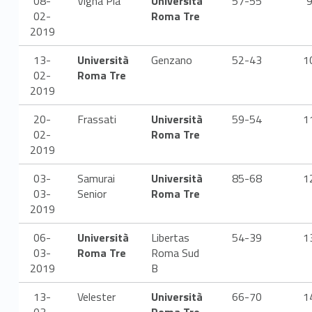
08-
Vigna Pia
Università
57-55
02-
Roma Tre
2019
13-
Università
Genzano
52-43
1
02-
Roma Tre
2019
20-
Frassati
Università
59-54
1
02-
Roma Tre
2019
03-
Samurai
Università
85-68
1
03-
Senior
Roma Tre
2019
06-
Università
Libertas
54-39
1
03-
Roma Tre
Roma Sud
2019
B
13-
Velester
Università
66-70
1
03-
Roma Tre