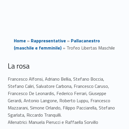
Home
»
Rappresentative
»
Pallacanestro
(maschile e femminile)
»
Trofeo Libertas Maschile
T
La rosa
r
Francesco Alfonsi, Adriano Bellia, Stefano Boccia,
Stefano Caliri, Salvatore Carbona, Francesco Caruso,
o
Francesco De Leonardis, Federico Ferrari, Giuseppe
f
Gerardi, Antonio Langone, Roberto Luppu, Francesco
Mazzarani, Simone Orlando, Filippo Pacciarella, Stefano
e
Sgarlata, Riccardo Tranquilli.
o
Allenatrici: Manuela Pierucci e Raffaella Sorvillo