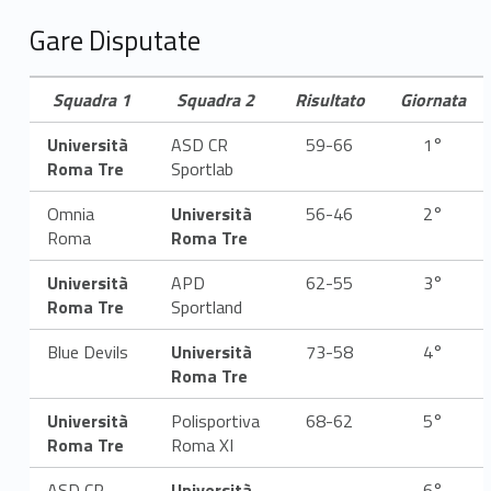
L
Gare Disputate
i
Squadra 1
Squadra 2
Risultato
Giornata
b
Università
ASD CR
59-66
1°
e
Roma Tre
Sportlab
r
Omnia
Università
56-46
2°
t
Roma
Roma Tre
a
Università
APD
62-55
3°
Roma Tre
Sportland
s
Blue Devils
Università
73-58
4°
M
Roma Tre
a
Università
Polisportiva
68-62
5°
Roma Tre
Roma XI
s
ASD CR
Università
6°