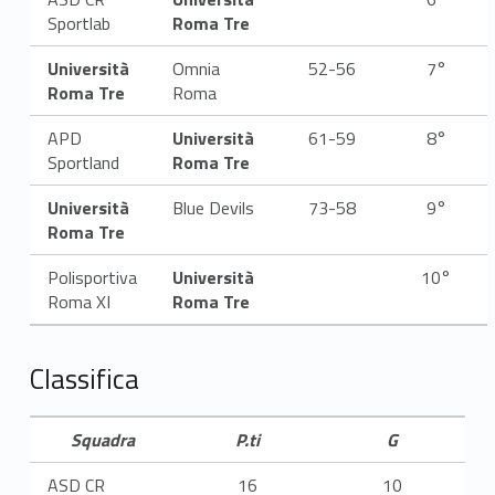
c
Sportlab
Roma Tre
h
Università
Omnia
52-56
7°
Roma Tre
Roma
i
APD
Università
61-59
8°
l
Sportland
Roma Tre
e
Università
Blue Devils
73-58
9°
Roma Tre
Polisportiva
Università
10°
Roma XI
Roma Tre
Classifica
Squadra
P.ti
G
ASD CR
16
10