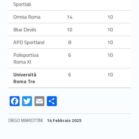
Sportlab
Omnia Roma
14
10
Blue Devils
10
10
APD Sportland
8
10
Polisportiva
6
10
Roma XI
Università
6
10
Roma Tre
F
T
E
S
ac
w
m
h
e
itt
ai
ar
DIEGO MARIOTTINI
14 Febbraio 2025
b
er
l
e
Skip back to navigation