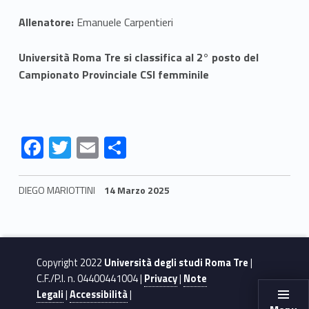
C
a
Allenatore:
Emanuele Carpentieri
m
Università Roma Tre si classifica al 2° posto del
Campionato Provinciale CSI femminile
p
i
o
F
T
E
S
n
ac
w
m
h
e
itt
ai
ar
a
DIEGO MARIOTTINI
14 Marzo 2025
b
er
l
e
Skip back to navigation
t
o
o
o
Copyright 2022
Università degli studi Roma Tre
|
O
k
C.F./P.I. n. 04400441004 |
Privacy
|
Note
Legali
|
Accessibilità
|
p