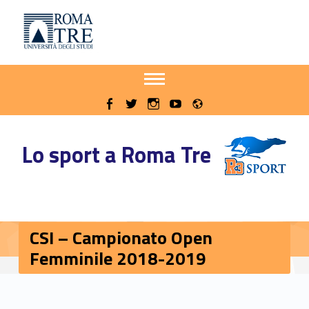
Primary Menu
Sito delle iniziative sportive di Roma Tre
CSI - Campionato Open Femminile 2018-2019 - Sito delle iniziative sportive di Roma Tre
Apri il menu secondario
Header info sidebar
Radio
WebMan on Facebook
WebMan on Twitter
WebMan on Instagram
WebMan on Youtube
Lo sport a Roma Tre
CSI – Campionato Open
Femminile 2018-2019