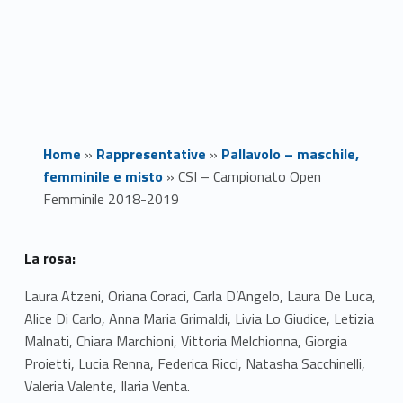
Home
»
Rappresentative
»
Pallavolo – maschile,
femminile e misto
»
CSI – Campionato Open
Femminile 2018-2019
C
La rosa:
S
Laura Atzeni, Oriana Coraci, Carla D’Angelo, Laura De Luca,
Alice Di Carlo, Anna Maria Grimaldi, Livia Lo Giudice, Letizia
I
Malnati, Chiara Marchioni, Vittoria Melchionna, Giorgia
–
Proietti, Lucia Renna, Federica Ricci, Natasha Sacchinelli,
Valeria Valente, Ilaria Venta.