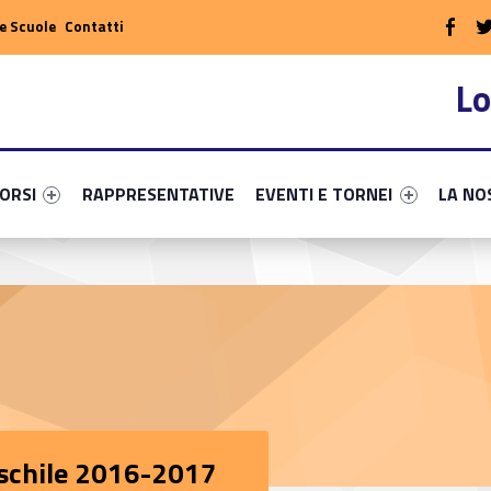
WebMan
e Scuole
Contatti
Lo
rimary-73998-5
nk identifier #link-menu-primary-47888-9
Link identifier #link-menu-primary-51044-12
Link identifier #link-menu-prim
Link ide
ORSI
RAPPRESENTATIVE
EVENTI E TORNEI
LA NO
schile 2016-2017