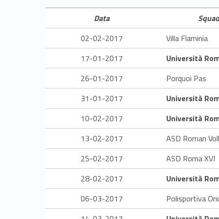
m
p
Data
Squad
02-02-2017
Villa Flaminia
i
17-01-2017
Università Ro
o
26-01-2017
Porquoi Pas
n
31-01-2017
Università Ro
a
10-02-2017
Università Ro
t
13-02-2017
ASD Roman Voll
25-02-2017
ASD Roma XVI
o
28-02-2017
Università Ro
O
06-03-2017
Polisportiva Or
p
14-03-2017
Università Ro