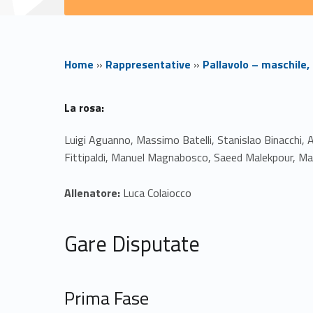
Home
»
Rappresentative
»
Pallavolo – maschile,
C
La rosa:
S
Luigi Aguanno, Massimo Batelli, Stanislao Binacchi,
Fittipaldi, Manuel Magnabosco, Saeed Malekpour, Matti
I
Allenatore:
Luca Colaiocco
–
C
Gare Disputate
a
Prima Fase