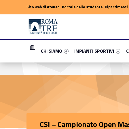
Header info sidebar
Sito web di Ateneo
Portale dello studente
Dipartimenti 
CSI – Campionato Open Maschile 2016-2017 - Sito delle iniziative sportive di Roma Tre
Sito delle iniziative sportive di Roma Tre
Primary Menu
Link identifier #link-menu-primary-55155-1
Link identifier #link-menu-p
Li
CHI SIAMO
IMPIANTI SPORTIVI
C
CSI – Campionato Open Ma