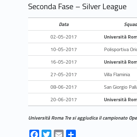
7
Seconda Fase – Silver League
Data
Squad
02-05-2017
Università Ro
10-05-2017
Polisportiva Or
16-05-2017
Università Ro
27-05-2017
Villa Flaminia
08-06-2017
San Giorgio Pal
20-06-2017
Università Ro
Università Roma Tre si aggiudica il campionato O
F
T
E
S