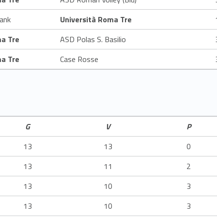
lank
Università Roma Tre
ma Tre
ASD Polas S. Basilio
ma Tre
Case Rosse
G
V
P
13
13
0
13
11
2
13
10
3
13
10
3