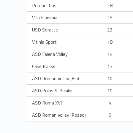
e
Porquoi Pas
28
Villa Flaminia
25
2
USD Soratte
22
0
Vitinia Sport
18
1
ASD Faleria Volley
14
6
Case Rosse
13
-
ASD Roman Volley (Blu)
10
ASD Polas S. Basilio
10
2
ASD Roma XVI
4
0
ASD Roman Volley (Rosso)
0
1