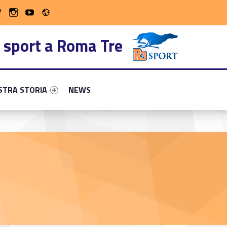
Radio
 on Facebook
WebMan on Twitter
WebMan on Instagram
WebMan on Youtube
 sport a Roma Tre
ary-70220-13
ntifier #link-menu-primary-37730-16
Link identifier #link-menu-primary-4111-22
STRA STORIA
NEWS