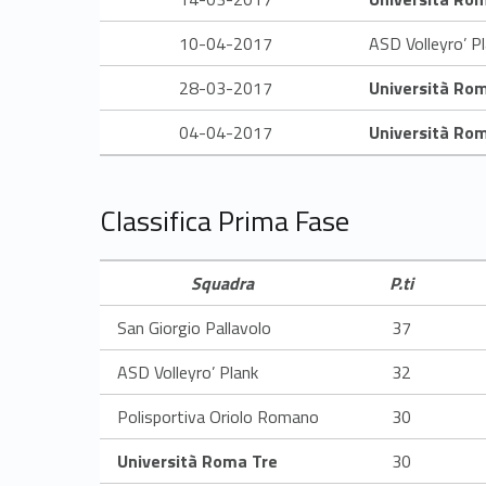
e
10-04-2017
ASD Volleyro’ P
n
28-03-2017
Università Ro
M
04-04-2017
Università Ro
a
Classifica Prima Fase
s
Squadra
P.ti
c
San Giorgio Pallavolo
37
h
ASD Volleyro’ Plank
32
i
Polisportiva Oriolo Romano
30
l
Università Roma Tre
30